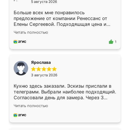
5 августа 2026
Больше всех мне понравилось
предложение от компании Ренессанс от
Елены Сергеевой. Подходяшщая цена и
короткие сроки изготовления. Приехавший
Читать полностью
для замера сотрудник Владислав
предложил по моему эскизу самый
1
подходящий вариант шкафа. Немного его
видоизменил, получилось даже лучше, чем
я хотела.
Ярослава
3 августа 2026
Кухню здесь заказали. Эскизы прислали в
телеграмм. Выбрали наиболее подходящий.
Согласовали день для замера. Через 3
недели кухня была уже готова. Остались
Читать полностью
довольны работой. Спасибо Ренессанс
мебель за качественную работу!