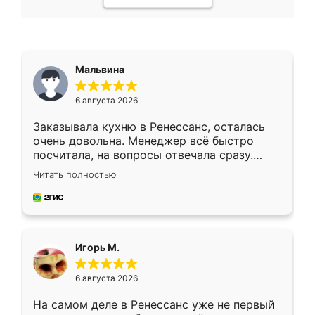
Мальвина
6 августа 2026
Заказывала кухню в Ренессанс, осталась
очень довольна. Менеджер всё быстро
посчитала, на вопросы отвечала сразу.
Замерщик приехал в субботу, подошёл к
Читать полностью
делу со всей ответственностью. Собрали
за день, ребята работали аккуратно, даже
пыли почти не было. Качество отличное,
ящики ходят плавно, ничего не скрипит.
Всё подошло как влитое.
Игорь М.
6 августа 2026
На самом деле в Ренессанс уже не первый