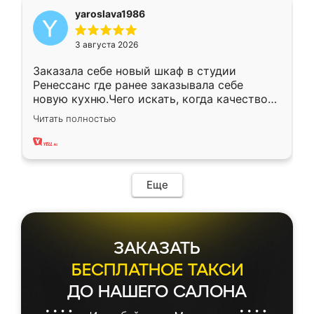
yaroslava1986
3 августа 2026
Заказала себе новый шкаф в студии
Ренессанс где ранее заказывала себе
новую кухню.Чего искать, когда качеством
вполне довольна. Служит кухня уже почти
Читать полностью
два года, нареканий нет.
Еще
ЗАКАЗАТЬ
БЕСПЛАТНОЕ ТАКСИ
ДО НАШЕГО САЛОНА