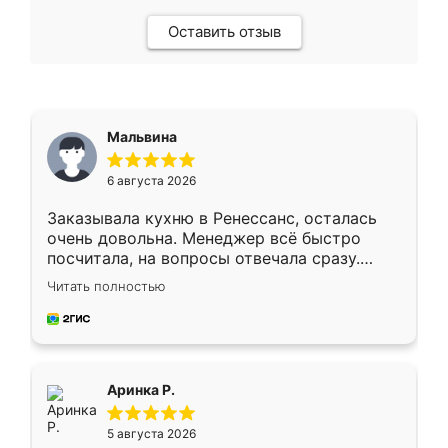
Оставить отзыв
Мальвина
6 августа 2026
Заказывала кухню в Ренессанс, осталась
очень довольна. Менеджер всё быстро
посчитала, на вопросы отвечала сразу.
Замерщик приехал в субботу, подошёл к
Читать полностью
делу со всей ответственностью. Собрали
за день, ребята работали аккуратно, даже
пыли почти не было. Качество отличное,
ящики ходят плавно, ничего не скрипит.
Всё подошло как влитое.
Аринка Р.
5 августа 2026