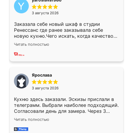
3 августа 2026
Заказала себе новый шкаф в студии
Ренессанс где ранее заказывала себе
новую кухню.Чего искать, когда качеством
вполне довольна. Служит кухня уже почти
Читать полностью
два года, нареканий нет.
Ярослава
3 августа 2026
Кухню здесь заказали. Эскизы прислали в
телеграмм. Выбрали наиболее подходящий.
Согласовали день для замера. Через 3
недели кухня была уже готова. Остались
Читать полностью
довольны работой. Спасибо Ренессанс
мебель за качественную работу!