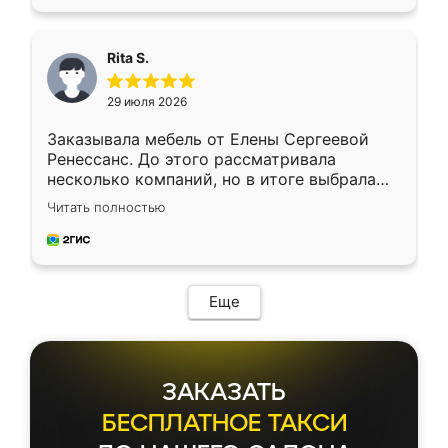
Rita S.
29 июля 2026
Заказывала мебель от Елены Сергеевой
Ренессанс. До этого рассматривала
несколько компаний, но в итоге выбрала
эту. Сначала обговорили условия, потом
Читать полностью
приехал замерщик, всё спокойно объяснил
и снял размеры. Изготовили в срок, с
доставкой тоже никаких проблем не
возникло. Сборку выполнили аккуратно,
мебель сразу встала на свое место без
Еще
каких-либо доработок. Качеством осталась
довольна, все выглядит так, как и ожидала.
ЗАКАЗАТЬ
БЕСПЛАТНОЕ ТАКСИ