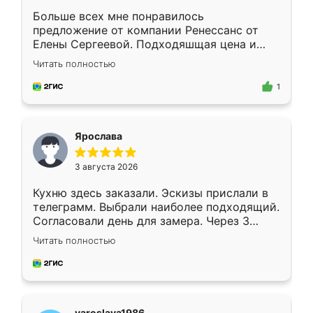
Больше всех мне понравилось
предложение от компании Ренессанс от
Елены Сергеевой. Подходяшщая цена и
короткие сроки изготовления. Приехавший
Читать полностью
для замера сотрудник Владислав
предложил по моему эскизу самый
1
подходящий вариант шкафа. Немного его
видоизменил, получилось даже лучше, чем
я хотела.
Ярослава
3 августа 2026
Кухню здесь заказали. Эскизы прислали в
телеграмм. Выбрали наиболее подходящий.
Согласовали день для замера. Через 3
недели кухня была уже готова. Остались
Читать полностью
довольны работой. Спасибо Ренессанс
мебель за качественную работу!
yaroslava1986