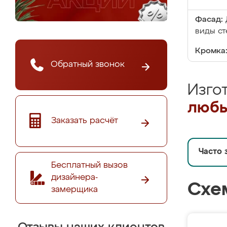
Фасад:
виды ст
Кромка
Обратный звонок
Изго
любы
Заказать расчёт
Часто 
Бесплатный вызов
дизайнера-
Схе
замерщика