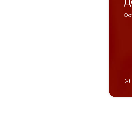
Д
Ост