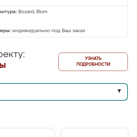
итура:
Boyard, Blum
еры:
индивидуально под Ваш заказ
екту:
УЗНАТЬ
лы
ПОДРОБНОСТИ
▼