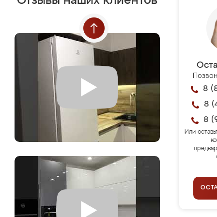
Отзывы наших клиентов
Оста
Позвон
8 (
8 (
8 (
Или оставь
ко
предвар
ОСТ