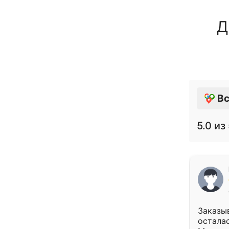
Д
Вс
5.0
из 
Заказыв
осталас