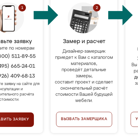
вьте заявку
Замер и расчет
ите по номерам
Дизайнер-замерщик
800) 511-89-55
приедет к Вам с каталогом
материалов,
Вы
495) 665-24-01
проведёт детальные
р
926) 409-68-13
замеры,
д
составит проект и сделает
з
те заявку на сайте для
окончательный расчёт
нсультации и
стоимости Вашей будущей
ительного расчёта
стоимости.
мебели.
ВЫЗВАТЬ ЗАМЕРЩИКА
АВИТЬ ЗАЯВКУ