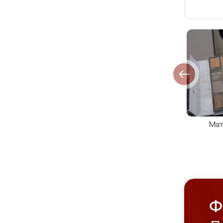
Мат
Ф