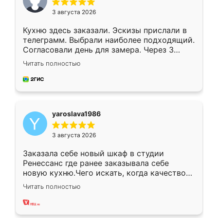
3 августа 2026
Кухню здесь заказали. Эскизы прислали в
телеграмм. Выбрали наиболее подходящий.
Согласовали день для замера. Через 3
недели кухня была уже готова. Остались
Читать полностью
довольны работой. Спасибо Ренессанс
мебель за качественную работу!
yaroslava1986
3 августа 2026
Заказала себе новый шкаф в студии
Ренессанс где ранее заказывала себе
новую кухню.Чего искать, когда качеством
вполне довольна. Служит кухня уже почти
Читать полностью
два года, нареканий нет.