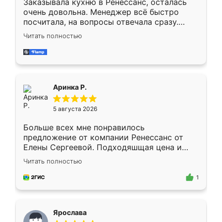
Заказывала кухню в Ренессанс, осталась
очень довольна. Менеджер всё быстро
посчитала, на вопросы отвечала сразу.
Замерщик приехал в субботу, подошёл к
Читать полностью
делу со всей ответственностью. Собрали
за день, ребята работали аккуратно, даже
пыли почти не было. Качество отличное,
ящики ходят плавно, ничего не скрипит.
Всё подошло как влитое.
Аринка Р.
5 августа 2026
Больше всех мне понравилось
предложение от компании Ренессанс от
Елены Сергеевой. Подходяшщая цена и
короткие сроки изготовления. Приехавший
Читать полностью
для замера сотрудник Владислав
предложил по моему эскизу самый
1
подходящий вариант шкафа. Немного его
видоизменил, получилось даже лучше, чем
я хотела.
Ярослава