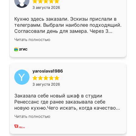
3 августа 2026
Кухню здесь заказали. Эскизы прислали в
телеграмм. Выбрали наиболее подходящий.
Согласовали день для замера. Через 3
недели кухня была уже готова. Остались
Читать полностью
довольны работой. Спасибо Ренессанс
мебель за качественную работу!
yaroslava1986
3 августа 2026
Заказала себе новый шкаф в студии
Ренессанс где ранее заказывала себе
новую кухню.Чего искать, когда качеством
вполне довольна. Служит кухня уже почти
Читать полностью
два года, нареканий нет.