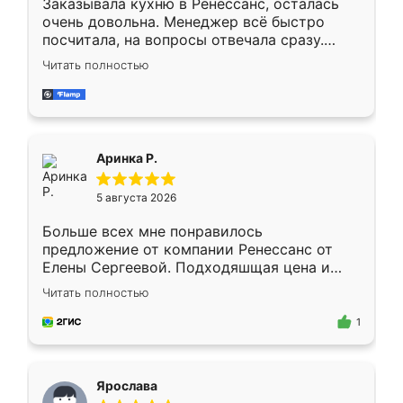
Заказывала кухню в Ренессанс, осталась
очень довольна. Менеджер всё быстро
посчитала, на вопросы отвечала сразу.
Замерщик приехал в субботу, подошёл к
Читать полностью
делу со всей ответственностью. Собрали
за день, ребята работали аккуратно, даже
пыли почти не было. Качество отличное,
ящики ходят плавно, ничего не скрипит.
Всё подошло как влитое.
Аринка Р.
5 августа 2026
Больше всех мне понравилось
предложение от компании Ренессанс от
Елены Сергеевой. Подходяшщая цена и
короткие сроки изготовления. Приехавший
Читать полностью
для замера сотрудник Владислав
предложил по моему эскизу самый
1
подходящий вариант шкафа. Немного его
видоизменил, получилось даже лучше, чем
я хотела.
Ярослава