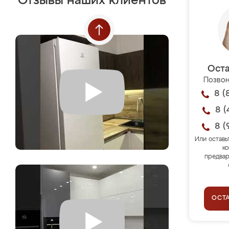
Отзывы наших клиентов
Оста
Позвон
8 (
8 (
8 (
Или оставь
ко
предвар
ОСТ