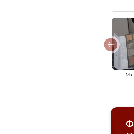
Мат
Ф