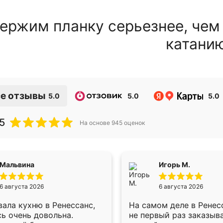
ержим планку серьезнее, чем
катани
е отзывы
5.0
5.0
5.0
5
На основе
945
оценок
Мальвина
Игорь М.
6 августа 2026
6 августа 2026
ала кухню в Ренессанс,
На самом деле в Ренес
ь очень довольна.
не первый раз заказыв