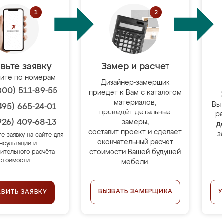
вьте заявку
Замер и расчет
ите по номерам
Дизайнер-замерщик
800) 511-89-55
приедет к Вам с каталогом
материалов,
Вы
495) 665-24-01
проведёт детальные
р
926) 409-68-13
замеры,
д
составит проект и сделает
з
те заявку на сайте для
окончательный расчёт
нсультации и
стоимости Вашей будущей
ительного расчёта
стоимости.
мебели.
ВЫЗВАТЬ ЗАМЕРЩИКА
АВИТЬ ЗАЯВКУ