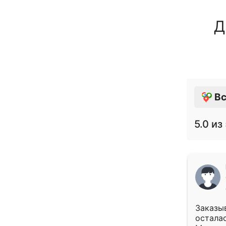
Д
Вс
5.0
из 
Заказыв
осталас