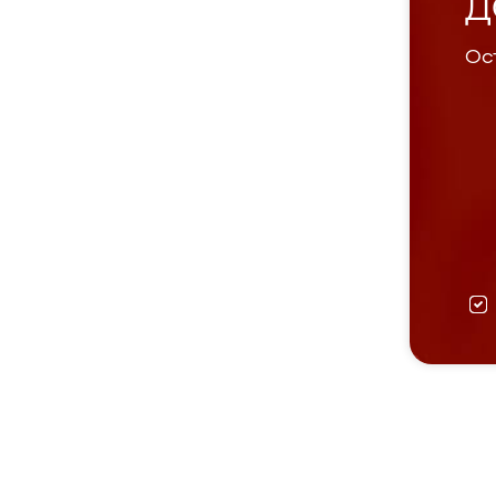
Д
Ост