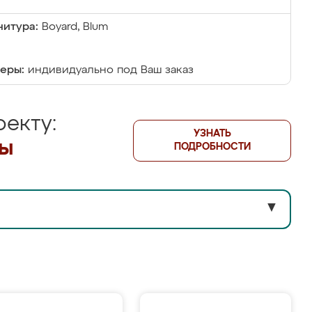
итура:
Boyard, Blum
еры:
индивидуально под Ваш заказ
екту:
УЗНАТЬ
лы
ПОДРОБНОСТИ
▼