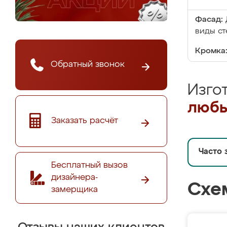
Фасад:
виды ст
Кромка
Обратный звонок
Изго
любы
Заказать расчёт
Часто 
Бесплатный вызов
дизайнера-
Схе
замерщика