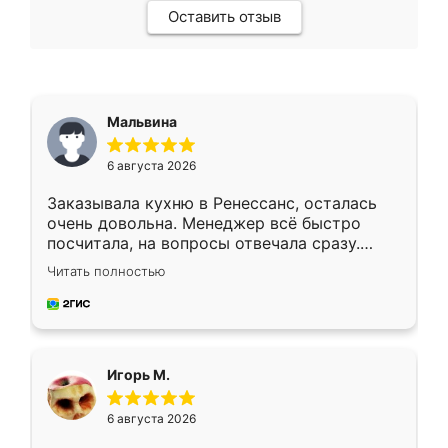
Оставить отзыв
Мальвина
6 августа 2026
Заказывала кухню в Ренессанс, осталась
очень довольна. Менеджер всё быстро
посчитала, на вопросы отвечала сразу.
Замерщик приехал в субботу, подошёл к
Читать полностью
делу со всей ответственностью. Собрали
за день, ребята работали аккуратно, даже
пыли почти не было. Качество отличное,
ящики ходят плавно, ничего не скрипит.
Всё подошло как влитое.
Игорь М.
6 августа 2026