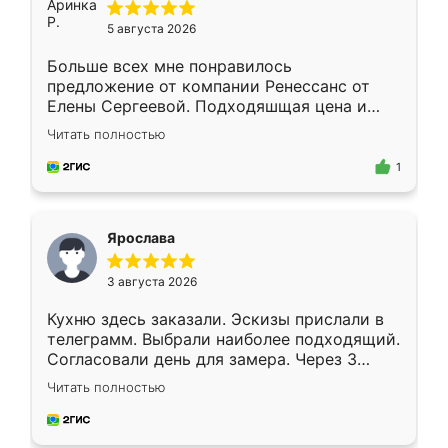
5 августа 2026
Больше всех мне понравилось
предложение от компании Ренессанс от
Елены Сергеевой. Подходяшщая цена и
короткие сроки изготовления. Приехавший
Читать полностью
для замера сотрудник Владислав
предложил по моему эскизу самый
1
подходящий вариант шкафа. Немного его
видоизменил, получилось даже лучше, чем
я хотела.
Ярослава
3 августа 2026
Кухню здесь заказали. Эскизы прислали в
телеграмм. Выбрали наиболее подходящий.
Согласовали день для замера. Через 3
недели кухня была уже готова. Остались
Читать полностью
довольны работой. Спасибо Ренессанс
мебель за качественную работу!