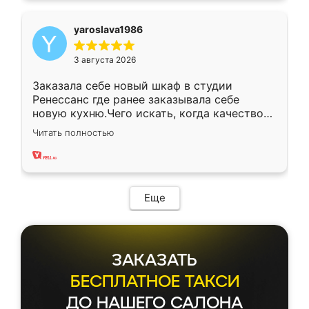
yaroslava1986
3 августа 2026
Заказала себе новый шкаф в студии
Ренессанс где ранее заказывала себе
новую кухню.Чего искать, когда качеством
вполне довольна. Служит кухня уже почти
Читать полностью
два года, нареканий нет.
Еще
ЗАКАЗАТЬ
БЕСПЛАТНОЕ ТАКСИ
ДО НАШЕГО САЛОНА