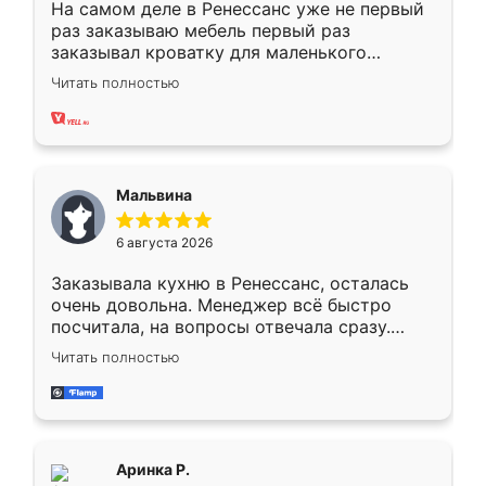
На самом деле в Ренессанс уже не первый
раз заказываю мебель первый раз
заказывал кроватку для маленького
ребёнка при его рождении ,во второй раз
Читать полностью
заказал шкаф-купе. По качеству очень
хорошее сборка достаточно быстрая,
также адекватные цены. До этого
сравнивал с разными конкурентами в этом
сегменте ,выбор у конкурентов куда
Мальвина
меньше, здесь же он более разнообразный.
Мне нравится ,если что-то потребуется из
6 августа 2026
мебели буду заказывать только здесь.
Заказывала кухню в Ренессанс, осталась
очень довольна. Менеджер всё быстро
посчитала, на вопросы отвечала сразу.
Замерщик приехал в субботу, подошёл к
Читать полностью
делу со всей ответственностью. Собрали
за день, ребята работали аккуратно, даже
пыли почти не было. Качество отличное,
ящики ходят плавно, ничего не скрипит.
Всё подошло как влитое.
Аринка Р.