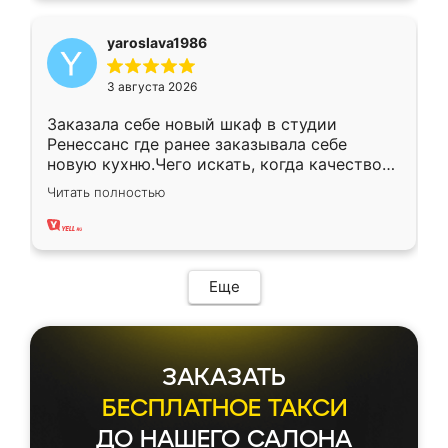
yaroslava1986
3 августа 2026
Заказала себе новый шкаф в студии
Ренессанс где ранее заказывала себе
новую кухню.Чего искать, когда качеством
вполне довольна. Служит кухня уже почти
Читать полностью
два года, нареканий нет.
Еще
ЗАКАЗАТЬ
БЕСПЛАТНОЕ ТАКСИ
ДО НАШЕГО САЛОНА