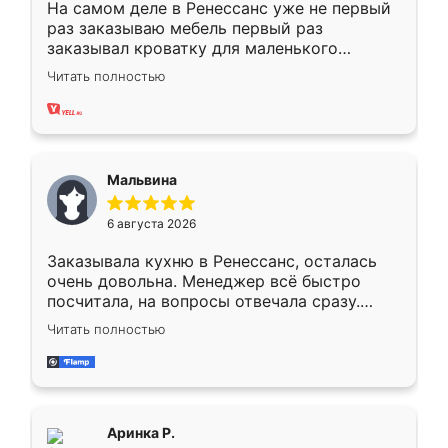
На самом деле в Ренессанс уже не первый
раз заказываю мебель первый раз
заказывал кроватку для маленького
ребёнка при его рождении ,во второй раз
Читать полностью
заказал шкаф-купе. По качеству очень
хорошее сборка достаточно быстрая,
также адекватные цены. До этого
сравнивал с разными конкурентами в этом
сегменте ,выбор у конкурентов куда
Мальвина
меньше, здесь же он более разнообразный.
Мне нравится ,если что-то потребуется из
6 августа 2026
мебели буду заказывать только здесь.
Заказывала кухню в Ренессанс, осталась
очень довольна. Менеджер всё быстро
посчитала, на вопросы отвечала сразу.
Замерщик приехал в субботу, подошёл к
Читать полностью
делу со всей ответственностью. Собрали
за день, ребята работали аккуратно, даже
пыли почти не было. Качество отличное,
ящики ходят плавно, ничего не скрипит.
Всё подошло как влитое.
Аринка Р.