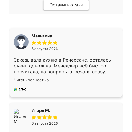
Оставить отзыв
Мальвина
6 августа 2026
Заказывала кухню в Ренессанс, осталась
очень довольна. Менеджер всё быстро
посчитала, на вопросы отвечала сразу.
Замерщик приехал в субботу, подошёл к
Читать полностью
делу со всей ответственностью. Собрали
за день, ребята работали аккуратно, даже
пыли почти не было. Качество отличное,
ящики ходят плавно, ничего не скрипит.
Всё подошло как влитое.
Игорь М.
6 августа 2026