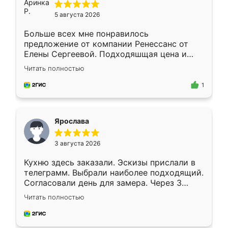
5 августа 2026
Больше всех мне понравилось
предложение от компании Ренессанс от
Елены Сергеевой. Подходяшщая цена и
короткие сроки изготовления. Приехавший
Читать полностью
для замера сотрудник Владислав
предложил по моему эскизу самый
1
подходящий вариант шкафа. Немного его
видоизменил, получилось даже лучше, чем
я хотела.
Ярослава
3 августа 2026
Кухню здесь заказали. Эскизы прислали в
телеграмм. Выбрали наиболее подходящий.
Согласовали день для замера. Через 3
недели кухня была уже готова. Остались
Читать полностью
довольны работой. Спасибо Ренессанс
мебель за качественную работу!