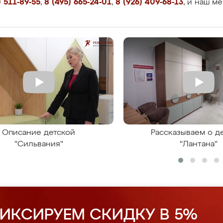
 511-89-55
,
8 (495) 665-24-01
,
8 (926) 409-68-13
, и наш м
Описание детской
Рассказываем о д
"Сильвания"
"Лантана"
ИКСИРУЕМ СКИДКУ В 5%