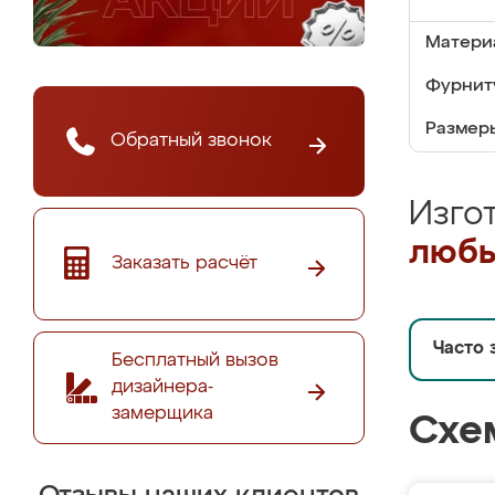
Матери
Фурнит
Размер
Обратный звонок
Изго
любы
Заказать расчёт
Часто 
Бесплатный вызов
дизайнера-
замерщика
Схе