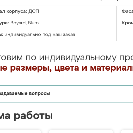
ал корпуса:
ДСП
Фаса
ура:
Boyard, Blum
Кром
ы:
индивидуально под Ваш заказ
товим по индивидуальному про
е размеры, цвета и материа
задаваемые вопросы
ма работы