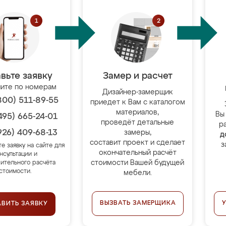
вьте заявку
Замер и расчет
ите по номерам
Дизайнер-замерщик
800) 511-89-55
приедет к Вам с каталогом
материалов,
Вы
495) 665-24-01
проведёт детальные
р
926) 409-68-13
замеры,
д
составит проект и сделает
з
те заявку на сайте для
окончательный расчёт
нсультации и
стоимости Вашей будущей
ительного расчёта
стоимости.
мебели.
ВЫЗВАТЬ ЗАМЕРЩИКА
АВИТЬ ЗАЯВКУ