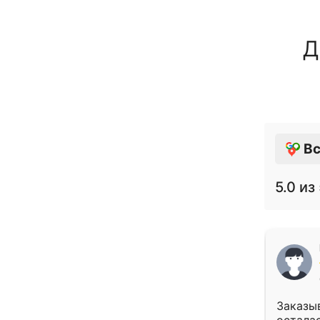
Д
Вс
5.0
из 
Заказыв