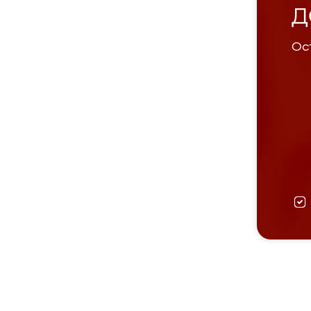
Д
Ост