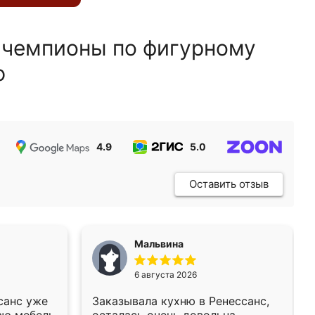
 чемпионы по фигурному
ю
4.9
5.0
5.0
Оставить отзыв
Мальвина
6 августа 2026
санс уже
Заказывала кухню в Ренессанс,