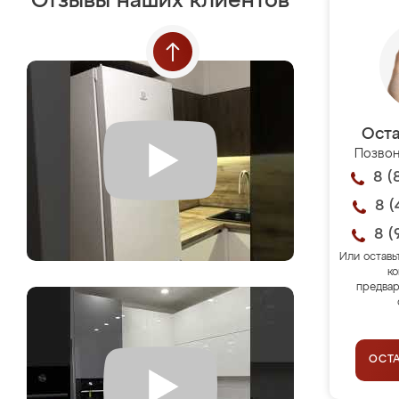
Отзывы наших клиентов
Оста
Позвон
8 (
8 (
8 (
Или оставь
ко
предвар
ОСТ