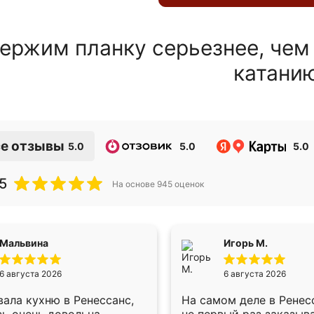
ержим планку серьезнее, чем
катани
е отзывы
5.0
5.0
5.0
5
На основе
945
оценок
Мальвина
Игорь М.
6 августа 2026
6 августа 2026
ала кухню в Ренессанс,
На самом деле в Ренес