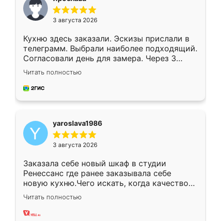
3 августа 2026
Кухню здесь заказали. Эскизы прислали в
телеграмм. Выбрали наиболее подходящий.
Согласовали день для замера. Через 3
недели кухня была уже готова. Остались
Читать полностью
довольны работой. Спасибо Ренессанс
мебель за качественную работу!
yaroslava1986
3 августа 2026
Заказала себе новый шкаф в студии
Ренессанс где ранее заказывала себе
новую кухню.Чего искать, когда качеством
вполне довольна. Служит кухня уже почти
Читать полностью
два года, нареканий нет.