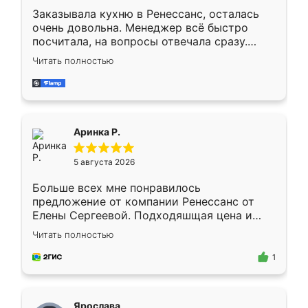
Заказывала кухню в Ренессанс, осталась
очень довольна. Менеджер всё быстро
посчитала, на вопросы отвечала сразу.
Замерщик приехал в субботу, подошёл к
Читать полностью
делу со всей ответственностью. Собрали
за день, ребята работали аккуратно, даже
пыли почти не было. Качество отличное,
ящики ходят плавно, ничего не скрипит.
Всё подошло как влитое.
Аринка Р.
5 августа 2026
Больше всех мне понравилось
предложение от компании Ренессанс от
Елены Сергеевой. Подходяшщая цена и
короткие сроки изготовления. Приехавший
Читать полностью
для замера сотрудник Владислав
предложил по моему эскизу самый
1
подходящий вариант шкафа. Немного его
видоизменил, получилось даже лучше, чем
я хотела.
Ярослава