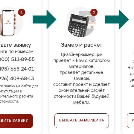
вьте заявку
Замер и расчет
ите по номерам
Дизайнер-замерщик
800) 511-89-55
приедет к Вам с каталогом
материалов,
Вы
495) 665-24-01
проведёт детальные
р
926) 409-68-13
замеры,
д
составит проект и сделает
з
те заявку на сайте для
окончательный расчёт
нсультации и
стоимости Вашей будущей
ительного расчёта
стоимости.
мебели.
ВЫЗВАТЬ ЗАМЕРЩИКА
АВИТЬ ЗАЯВКУ