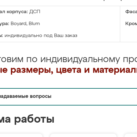
ал корпуса:
ДСП
Фаса
ура:
Boyard, Blum
Кром
ы:
индивидуально под Ваш заказ
товим по индивидуальному про
е размеры, цвета и материа
задаваемые вопросы
ма работы