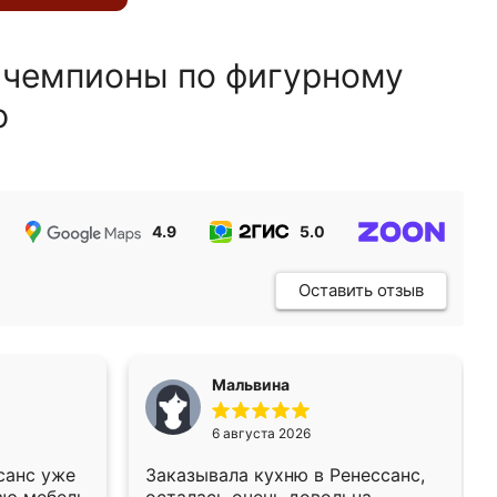
 чемпионы по фигурному
ю
4.9
5.0
5.0
Оставить отзыв
Мальвина
6 августа 2026
санс уже
Заказывала кухню в Ренессанс,