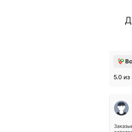
Д
Вс
5.0
из 
Заказыв