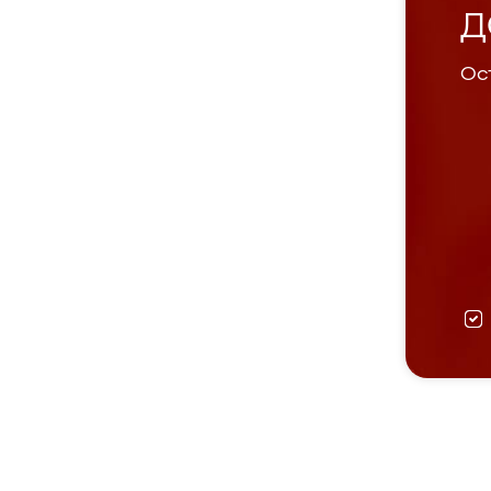
Д
Ост