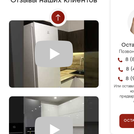
Отзывы наших клиентов
Оста
Позвон
8 (
8 (
8 (
Или оставь
ко
предвар
ОСТ