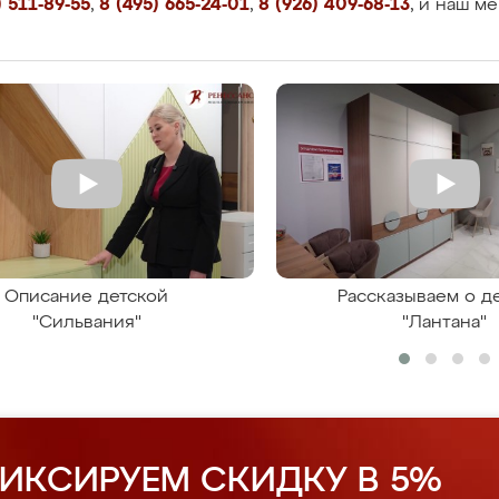
 511-89-55
,
8 (495) 665-24-01
,
8 (926) 409-68-13
, и наш м
Описание детской
Рассказываем о д
"Сильвания"
"Лантана"
ИКСИРУЕМ СКИДКУ В 5%