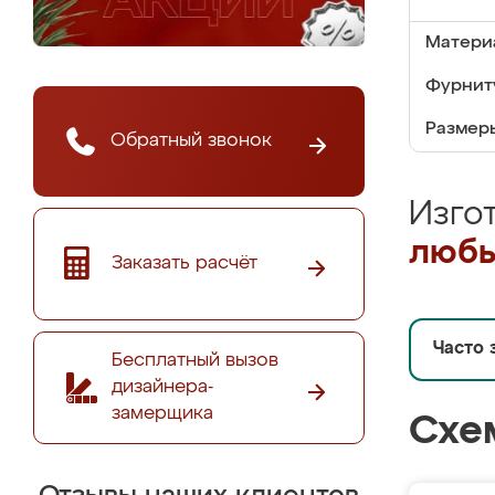
Матери
Фурнит
Размер
Обратный звонок
Изго
любы
Заказать расчёт
Часто 
Бесплатный вызов
дизайнера-
замерщика
Схе