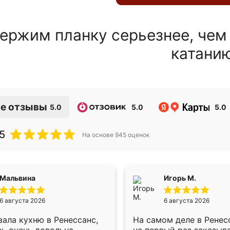
ержим планку серьезнее, чем
катани
е отзывы
5.0
5.0
5.0
5
На основе
945
оценок
Мальвина
Игорь М.
6 августа 2026
6 августа 2026
ала кухню в Ренессанс,
На самом деле в Ренес