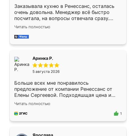
Заказывала кухню в Ренессанс, осталась
очень довольна. Менеджер всё быстро
посчитала, на вопросы отвечала сразу.
Замерщик приехал в субботу, подошёл к
Читать полностью
делу со всей ответственностью. Собрали
за день, ребята работали аккуратно, даже
пыли почти не было. Качество отличное,
ящики ходят плавно, ничего не скрипит.
Всё подошло как влитое.
Аринка Р.
5 августа 2026
Больше всех мне понравилось
предложение от компании Ренессанс от
Елены Сергеевой. Подходяшщая цена и
короткие сроки изготовления. Приехавший
Читать полностью
для замера сотрудник Владислав
предложил по моему эскизу самый
1
подходящий вариант шкафа. Немного его
видоизменил, получилось даже лучше, чем
я хотела.
Ярослава