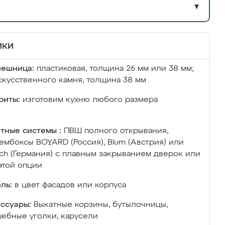
▼
ики
лешница:
пластиковая, толщина 26 мм или 38 мм;
скусственного камня, толщина 38 мм
риты:
изготовим кухню любого размера
тные системы :
ПВШ полного открывания,
ембоксы BOYARD (Россия), Blum (Австрия) или
ich (Германия) с плавным закрыванием дверок или
этой опции
ль:
в цвет фасадов или корпуса
ссуары:
Выкатные корзины, бутылочницы,
ебные уголки, карусели