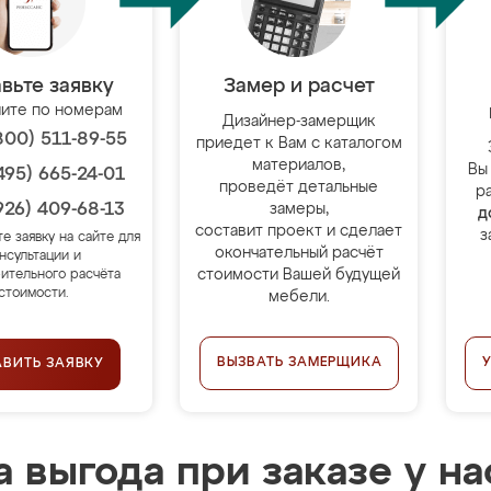
вьте заявку
Замер и расчет
ите по номерам
Дизайнер-замерщик
800) 511-89-55
приедет к Вам с каталогом
материалов,
Вы
495) 665-24-01
проведёт детальные
р
926) 409-68-13
замеры,
д
составит проект и сделает
з
те заявку на сайте для
окончательный расчёт
нсультации и
стоимости Вашей будущей
ительного расчёта
стоимости.
мебели.
ВЫЗВАТЬ ЗАМЕРЩИКА
АВИТЬ ЗАЯВКУ
 выгода при заказе у на