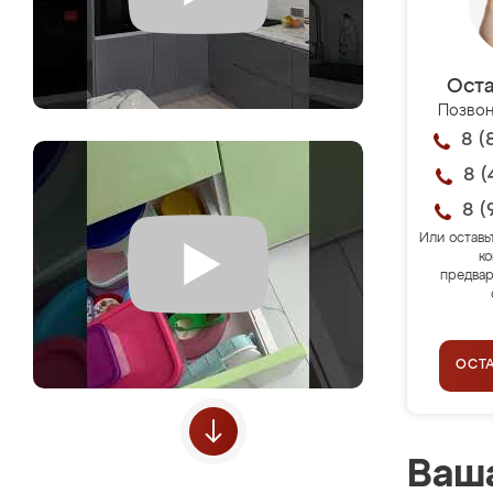
Оста
Позвон
8 (
8 (
8 (
Или оставь
ко
предвар
ОСТ
Ваша