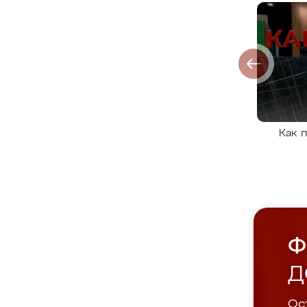
Как 
Ф
Д
Ост