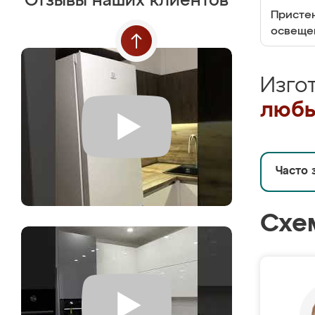
Отзывы наших клиентов
Пристен
освеще
Изго
любы
Часто 
Схе