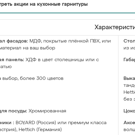
реть акции на кухонные гарнитуры
Характерист
ал фасадов:
МДФ, покрытые плёнкой ПВХ, или
Сто
материал на ваш выбор
из и
я панель:
ХДФ в цвет столешницы или с
Габа
чатью
а выбор, более 300 цветов
Выка
танд
Hett
без 
ля посуды:
Хромированная
Цоко
ники :
BOYARD (Россия) или премиум класса
Аксе
встрия), Hettich (Германия)
волш