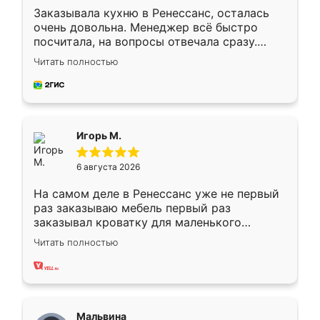
Заказывала кухню в Ренессанс, осталась
очень довольна. Менеджер всё быстро
посчитала, на вопросы отвечала сразу.
Замерщик приехал в субботу, подошёл к
Читать полностью
делу со всей ответственностью. Собрали
за день, ребята работали аккуратно, даже
пыли почти не было. Качество отличное,
ящики ходят плавно, ничего не скрипит.
Всё подошло как влитое.
Игорь М.
6 августа 2026
На самом деле в Ренессанс уже не первый
раз заказываю мебель первый раз
заказывал кроватку для маленького
ребёнка при его рождении ,во второй раз
Читать полностью
заказал шкаф-купе. По качеству очень
хорошее сборка достаточно быстрая,
также адекватные цены. До этого
сравнивал с разными конкурентами в этом
сегменте ,выбор у конкурентов куда
Мальвина