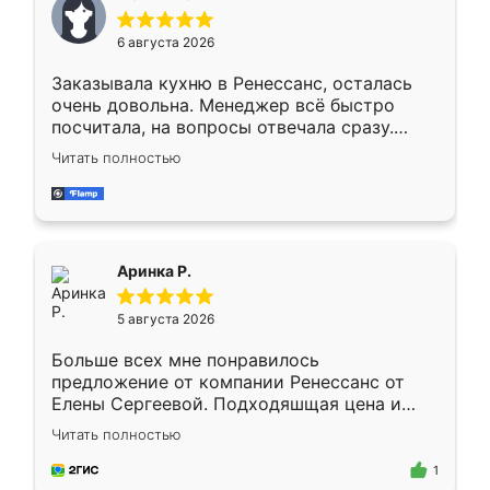
меньше, здесь же он более разнообразный.
Мне нравится ,если что-то потребуется из
6 августа 2026
мебели буду заказывать только здесь.
Заказывала кухню в Ренессанс, осталась
очень довольна. Менеджер всё быстро
посчитала, на вопросы отвечала сразу.
Замерщик приехал в субботу, подошёл к
Читать полностью
делу со всей ответственностью. Собрали
за день, ребята работали аккуратно, даже
пыли почти не было. Качество отличное,
ящики ходят плавно, ничего не скрипит.
Всё подошло как влитое.
Аринка Р.
5 августа 2026
Больше всех мне понравилось
предложение от компании Ренессанс от
Елены Сергеевой. Подходяшщая цена и
короткие сроки изготовления. Приехавший
Читать полностью
для замера сотрудник Владислав
предложил по моему эскизу самый
1