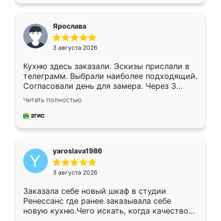
подходящий вариант шкафа. Немного его
видоизменил, получилось даже лучше, чем
я хотела.
Ярослава
3 августа 2026
Кухню здесь заказали. Эскизы прислали в
телеграмм. Выбрали наиболее подходящий.
Согласовали день для замера. Через 3
недели кухня была уже готова. Остались
Читать полностью
довольны работой. Спасибо Ренессанс
мебель за качественную работу!
yaroslava1986
3 августа 2026
Заказала себе новый шкаф в студии
Ренессанс где ранее заказывала себе
новую кухню.Чего искать, когда качеством
вполне довольна. Служит кухня уже почти