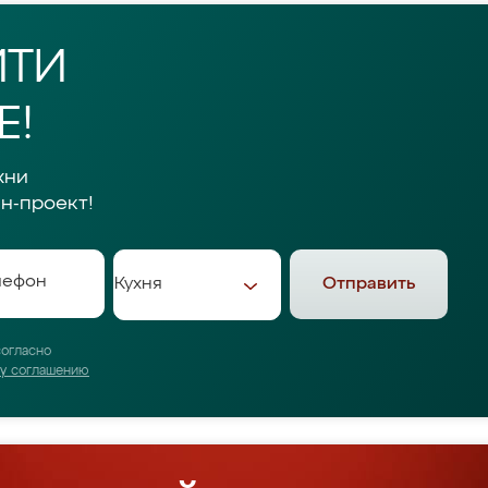
ЙТИ
Е!
хни
н-проект!
Отправить
согласно
му соглашению